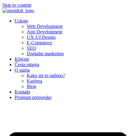
Skip to content
Usluge
Web Development
App Development
UX-UI Design
E-Commerce
SEO
Digitalni marketing
Klijenti
Česta pitanja
O nama
Kako mi to radimo?
Karijera
Blog
Kontakt
Program preporuke