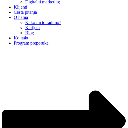
Digitalni marketing
Klijenti
Česta pitanja
O nama
Kako mi to radimo?
Karijera
Blog
Kontakt
Program preporuke