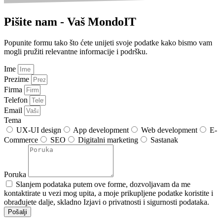
Pišite nam - Vaš MondoIT
Popunite formu tako što ćete unijeti svoje podatke kako bismo vam
mogli pružiti relevantne informacije i podršku.
Ime
Prezime
Firma
Telefon
Email
Tema
UX-UI design
App development
Web development
E-
Commerce
SEO
Digitalni marketing
Sastanak
Poruka
Slanjem podataka putem ove forme, dozvoljavam da me
kontaktirate u vezi mog upita, a moje prikupljene podatke koristite i
obrađujete dalje, skladno Izjavi o privatnosti i sigurnosti podataka.
Pošalji